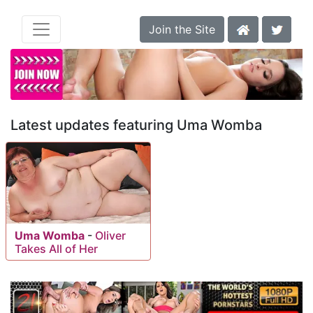
Join the Site
Latest updates featuring Uma Womba
Uma Womba
-
Oliver
Takes All of Her